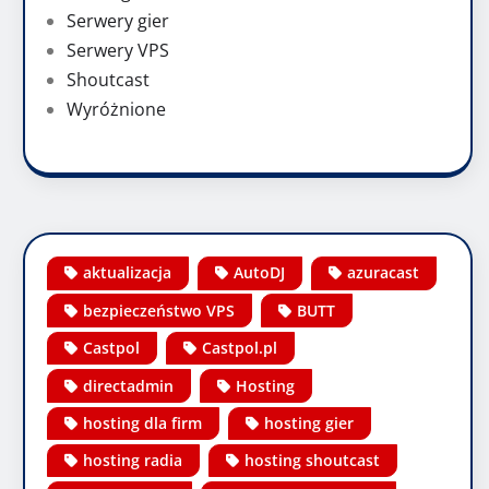
Serwery gier
Serwery VPS
Shoutcast
Wyróżnione
aktualizacja
AutoDJ
azuracast
bezpieczeństwo VPS
BUTT
Castpol
Castpol.pl
directadmin
Hosting
hosting dla firm
hosting gier
hosting radia
hosting shoutcast