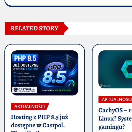
RELATED STORY
AKTUALNOŚC
AKTUALNOŚCI
CachyOS – r
Hosting z PHP 8.5 już
Linux? Syst
dostępne w Castpol.
gamingu?