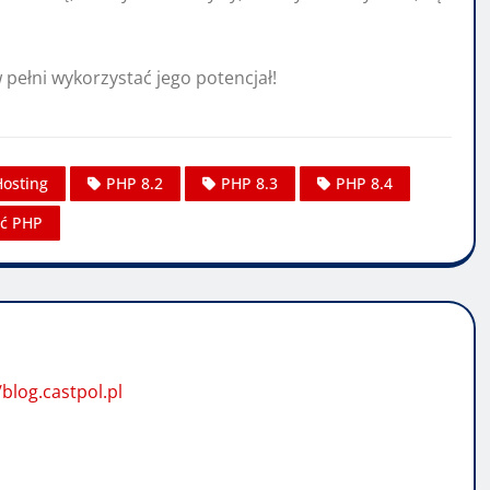
pełni wykorzystać jego potencjał!
Hosting
PHP 8.2
PHP 8.3
PHP 8.4
ć PHP
/blog.castpol.pl