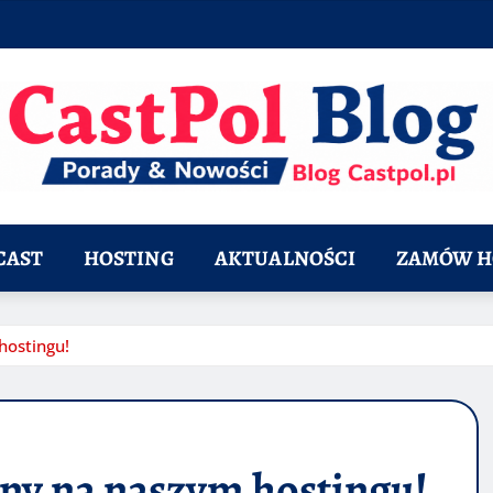
CAST
HOSTING
AKTUALNOŚCI
ZAMÓW H
hostingu!
ny na naszym hostingu!