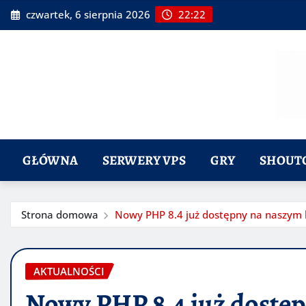
Przeskocz
czwartek, 6 sierpnia 2026
22:22
do
treści
GŁÓWNA
SERWERY VPS
GRY
SHOUT
Strona domowa
Nowy PHP 8.4 już dostępny na naszym 
AKTUALNOŚCI
Nowy PHP 8.4 już dostęp