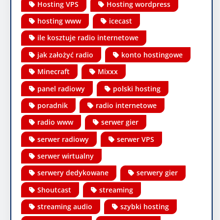
Hosting VPS
Hosting wordpress
hosting www
icecast
ile kosztuje radio internetowe
jak założyć radio
konto hostingowe
Minecraft
Mixxx
panel radiowy
polski hosting
poradnik
radio internetowe
radio www
serwer gier
serwer radiowy
serwer VPS
serwer wirtualny
serwery dedykowane
serwery gier
Shoutcast
streaming
streaming audio
szybki hosting