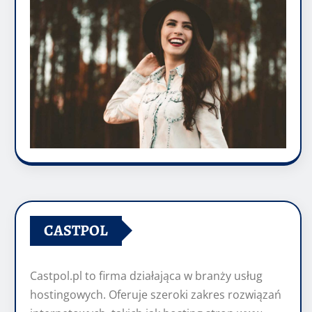
CASTPOL
Castpol.pl to firma działająca w branży usług
hostingowych. Oferuje szeroki zakres rozwiązań