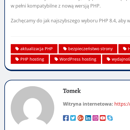
w pełni kompatybilne z nową wersją PHP.
Zachęcamy do jak najszybszego wyboru PHP 8.4, aby w 
aktualizacja PHP
bezpieczeństwo strony
PHP hosting
WordPress hosting
wydajnoś
Tomek
Witryna internetowa:
https:/