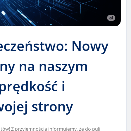
ieczeństwo: Nowy
pny na naszym
prędkość i
ojej strony
tów! Z przyjemnością informujemy, że do puli