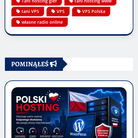
Tani hosting gier
tani hosting www
tani VPS
VPS
VPS Polska
własne radio online
POMINĄŁEŚ