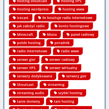
hosting shoutcast
Hosting VPS
Hosting wordpress
hosting www
icecast
ile kosztuje radio internetowe
jak założyć radio
konto hostingowe
Minecraft
Mixxx
panel radiowy
polski hosting
poradnik
radio internetowe
radio www
serwer gier
serwer radiowy
serwer VPS
serwer wirtualny
serwery dedykowane
serwery gier
Shoutcast
streaming
streaming audio
szybki hosting
tanie domeny
tani hosting