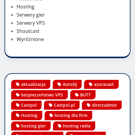
Hosting
Serwery gier
Serwery VPS
Shoutcast
Wyróżnione
aktualizacja
AutoDJ
azuracast
bezpieczeństwo VPS
BUTT
Castpol
Castpol.pl
directadmin
Hosting
hosting dla firm
hosting gier
hosting radia