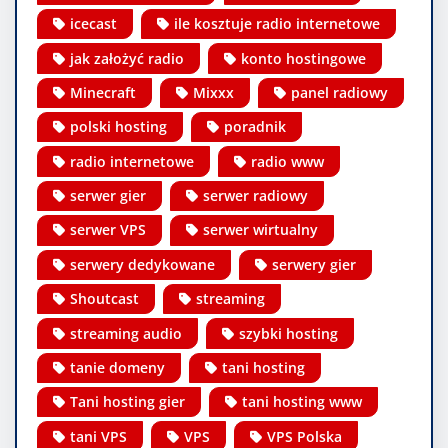
icecast
ile kosztuje radio internetowe
jak założyć radio
konto hostingowe
Minecraft
Mixxx
panel radiowy
polski hosting
poradnik
radio internetowe
radio www
serwer gier
serwer radiowy
serwer VPS
serwer wirtualny
serwery dedykowane
serwery gier
Shoutcast
streaming
streaming audio
szybki hosting
tanie domeny
tani hosting
Tani hosting gier
tani hosting www
tani VPS
VPS
VPS Polska