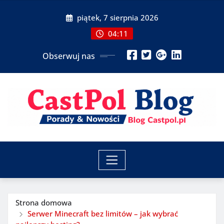
Przeskocz
piątek, 7 sierpnia 2026
do
treści
04:11
Obserwuj nas
Strona domowa
Serwer Minecraft bez limitów – jak wybrać