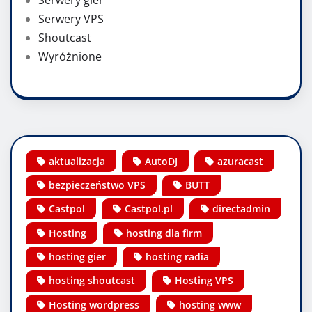
Serwery gier
Serwery VPS
Shoutcast
Wyróżnione
aktualizacja
AutoDJ
azuracast
bezpieczeństwo VPS
BUTT
Castpol
Castpol.pl
directadmin
Hosting
hosting dla firm
hosting gier
hosting radia
hosting shoutcast
Hosting VPS
Hosting wordpress
hosting www