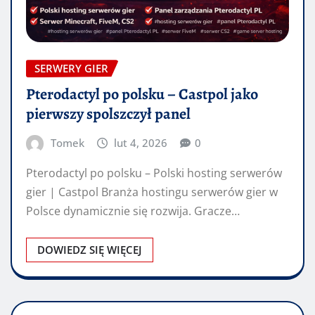
SERWERY GIER
Pterodactyl po polsku – Castpol jako
pierwszy spolszczył panel
Tomek
lut 4, 2026
0
Pterodactyl po polsku – Polski hosting serwerów
gier | Castpol Branża hostingu serwerów gier w
Polsce dynamicznie się rozwija. Gracze…
DOWIEDZ SIĘ WIĘCEJ