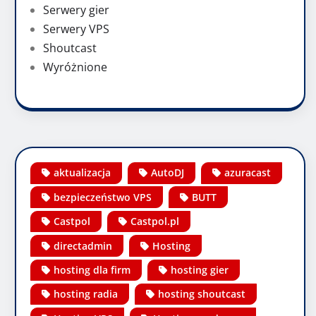
Serwery gier
Serwery VPS
Shoutcast
Wyróżnione
aktualizacja
AutoDJ
azuracast
bezpieczeństwo VPS
BUTT
Castpol
Castpol.pl
directadmin
Hosting
hosting dla firm
hosting gier
hosting radia
hosting shoutcast