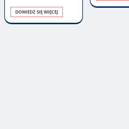
konieczne? Serwer VPS po
uruchomieniu jest…
DOWIEDZ SIĘ WIĘCEJ