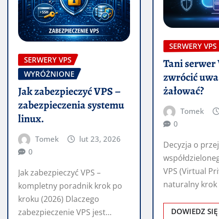
SERWERY VPS
SERWERY VPS
Tani serwer 
WYRÓŻNIONE
zwrócić uwag
żałować?
Jak zabezpieczyć VPS –
zabezpieczenia systemu
Tomek
linux.
0
Tomek
lut 23, 2026
Decyzja o przej
0
współdzielone
VPS (Virtual Pr
Jak zabezpieczyć VPS –
naturalny krok
kompletny poradnik krok po
wielu projektó
kroku (2026) Dlaczego
internetowych
DOWIEDZ SIĘ
zabezpieczenie VPS jest