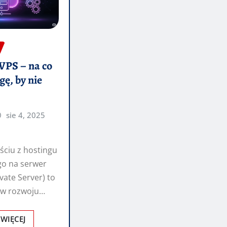
VPS – na co
ę, by nie
sie 4, 2025
ściu z hostingu
go na serwer
ivate Server) to
 w rozwoju
w
.…
 WIĘCEJ