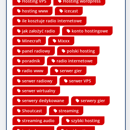
Hosting VPS
Hosting wordpress
hosting www
icecast
ile kosztuje radio internetowe
jak założyć radio
konto hostingowe
Minecraft
Mixxx
panel radiowy
polski hosting
poradnik
radio internetowe
radio www
serwer gier
serwer radiowy
serwer VPS
serwer wirtualny
serwery dedykowane
serwery gier
Shoutcast
streaming
streaming audio
szybki hosting