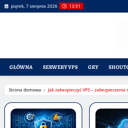
Przeskocz
piątek, 7 sierpnia 2026
13:51
do
treści
GŁÓWNA
SERWERY VPS
GRY
SHOUT
Strona domowa
Jak zabezpieczyć VPS – zabezpieczenia 