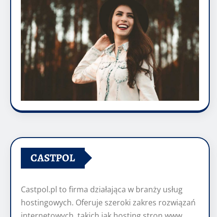
CASTPOL
Castpol.pl to firma działająca w branży usług
hostingowych. Oferuje szeroki zakres rozwiązań
internetowych, takich jak hosting stron www,