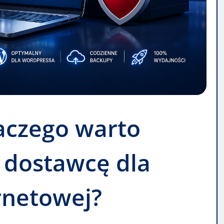
laczego warto
 dostawcę dla
rnetowej?