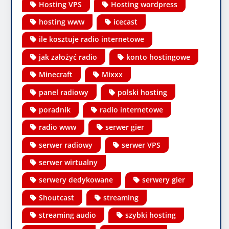
Hosting VPS
Hosting wordpress
hosting www
icecast
ile kosztuje radio internetowe
jak założyć radio
konto hostingowe
Minecraft
Mixxx
panel radiowy
polski hosting
poradnik
radio internetowe
radio www
serwer gier
serwer radiowy
serwer VPS
serwer wirtualny
serwery dedykowane
serwery gier
Shoutcast
streaming
streaming audio
szybki hosting