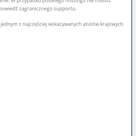
anie. W przypadku polskiego hostingu nie musisz
odpowiedź zagranicznego supportu.
t jednym z najczęściej wskazywanych atutów krajowych