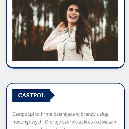
CASTPOL
Castpol.pl to firma działająca w branży usług
hostingowych. Oferuje szeroki zakres rozwiązań