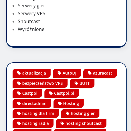
Serwery gier
Serwery VPS
Shoutcast
Wyróżnione
aktualizacja
AutoDJ
azuracast
bezpieczeństwo VPS
BUTT
Castpol
Castpol.pl
directadmin
Hosting
hosting dla firm
hosting gier
hosting radia
hosting shoutcast