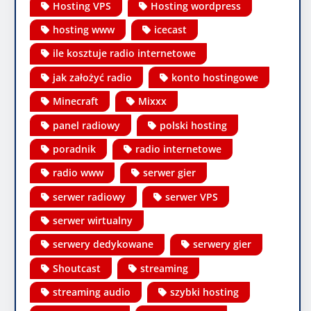
Hosting VPS
Hosting wordpress
hosting www
icecast
ile kosztuje radio internetowe
jak założyć radio
konto hostingowe
Minecraft
Mixxx
panel radiowy
polski hosting
poradnik
radio internetowe
radio www
serwer gier
serwer radiowy
serwer VPS
serwer wirtualny
serwery dedykowane
serwery gier
Shoutcast
streaming
streaming audio
szybki hosting