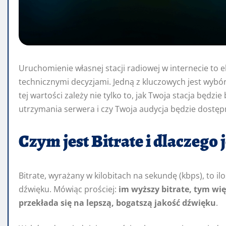
Uruchomienie własnej stacji radiowej w internecie to e
technicznymi decyzjami. Jedną z kluczowych jest wybór 
tej wartości zależy nie tylko to, jak Twoja stacja będzi
utrzymania serwera i czy Twoja audycja będzie dostęp
więc znaleźć złoty środek?
Czym jest Bitrate i dlaczego 
Bitrate, wyrażany w kilobitach na sekundę (kbps), to
dźwięku. Mówiąc prościej:
im wyższy bitrate, tym wię
przekłada się na lepszą, bogatszą jakość dźwięku
.