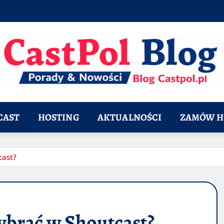
CAST
HOSTING
AKTUALNOŚCI
ZAMÓW H
cast?
ybrać w Shoutcast?