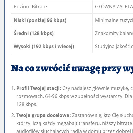
Poziom Bitrate
GŁÓWNA ZALETA
Niski (poniżej 96 kbps)
Minimalne zużyc
Średni (128 kbps)
Znakomity balan
Wysoki (192 kbps i więcej)
Studyjna jakość 
Na co zwrócić uwagę przy w
Profil Twojej stacji:
Czy nadajesz głównie muzykę, 
rozmowach, 64-96 kbps w zupełności wystarczy. Dl
128 kbps.
Twoja grupa docelowa:
Zastanów się, kto Cię słucha
którzy liczą każdy megabajt transferu, niższy bitrate 
audiofilów słuchających radia w domu przez dobrej 