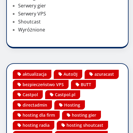
Serwery gier
Serwery VPS
Shoutcast
Wyróżnione
aktualizacja
AutoDJ
azuracast
bezpieczeństwo VPS
BUTT
Castpol
Castpol.pl
directadmin
Hosting
hosting dla firm
hosting gier
hosting radia
hosting shoutcast