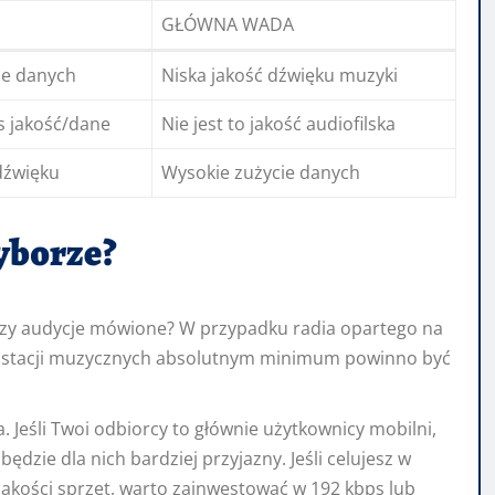
GŁÓWNA WADA
ie danych
Niska jakość dźwięku muzyki
s jakość/dane
Nie jest to jakość audiofilska
dźwięku
Wysokie zużycie danych
yborze?
czy audycje mówione? W przypadku radia opartego na
a stacji muzycznych absolutnym minimum powinno być
. Jeśli Twoi odbiorcy to głównie użytkownicy mobilni,
będzie dla nich bardziej przyjazny. Jeśli celujesz w
jakości sprzęt, warto zainwestować w 192 kbps lub