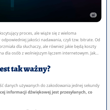
kscytujący proces, ale wiąże się z wieloma
odpowiedniej jakości nadawania, czyli tzw. bitrate. Od
e brzmiała dla słuchaczy, ale również jakie będą koszty
na dla osób z wolniejszym łączem internetowym. Jak
jest tak ważny?
 ilość danych używanych do zakodowania jednej sekundy
cej informacji dźwiękowej jest przesyłanych, co