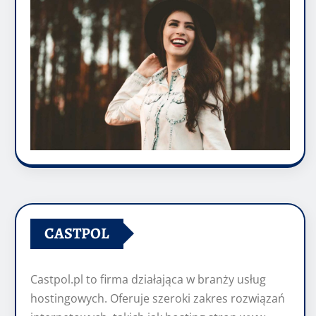
CASTPOL
Castpol.pl to firma działająca w branży usług
hostingowych. Oferuje szeroki zakres rozwiązań