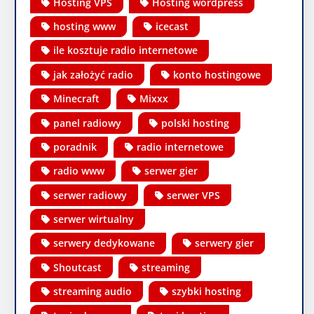
Hosting VPS
Hosting wordpress
hosting www
icecast
ile kosztuje radio internetowe
jak założyć radio
konto hostingowe
Minecraft
Mixxx
panel radiowy
polski hosting
poradnik
radio internetowe
radio www
serwer gier
serwer radiowy
serwer VPS
serwer wirtualny
serwery dedykowane
serwery gier
Shoutcast
streaming
streaming audio
szybki hosting