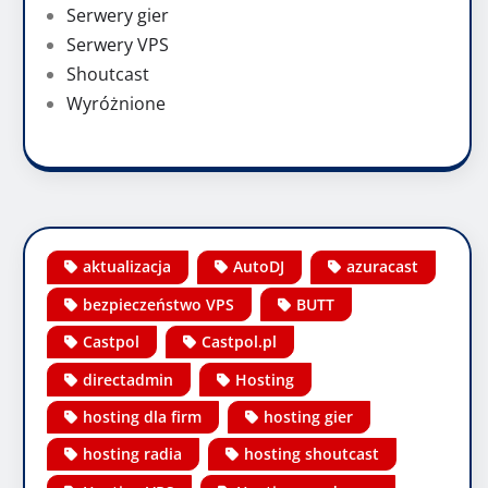
Serwery gier
Serwery VPS
Shoutcast
Wyróżnione
aktualizacja
AutoDJ
azuracast
bezpieczeństwo VPS
BUTT
Castpol
Castpol.pl
directadmin
Hosting
hosting dla firm
hosting gier
hosting radia
hosting shoutcast