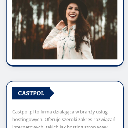
CASTPOL
Castpol.pl to firma działająca w branży usług
hostingowych. Oferuje szeroki zakres rozwiązań
internetowych, takich jak hosting stron www,