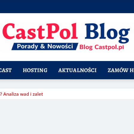
CAST
HOSTING
AKTUALNOŚCI
ZAMÓW H
 Analiza wad i zalet