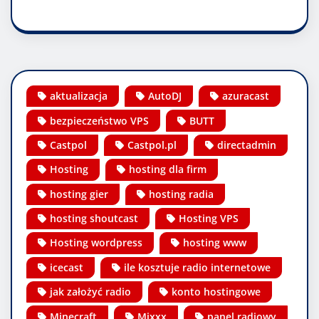
aktualizacja
AutoDJ
azuracast
bezpieczeństwo VPS
BUTT
Castpol
Castpol.pl
directadmin
Hosting
hosting dla firm
hosting gier
hosting radia
hosting shoutcast
Hosting VPS
Hosting wordpress
hosting www
icecast
ile kosztuje radio internetowe
jak założyć radio
konto hostingowe
Minecraft
Mixxx
panel radiowy