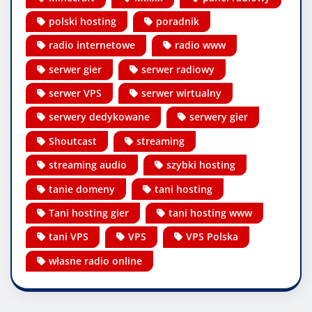
polski hosting
poradnik
radio internetowe
radio www
serwer gier
serwer radiowy
serwer VPS
serwer wirtualny
serwery dedykowane
serwery gier
Shoutcast
streaming
streaming audio
szybki hosting
tanie domeny
tani hosting
Tani hosting gier
tani hosting www
tani VPS
VPS
VPS Polska
własne radio online