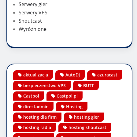
Serwery gier
Serwery VPS
Shoutcast
Wyróżnione
aktualizacja
AutoDJ
azuracast
bezpieczeństwo VPS
BUTT
Castpol
Castpol.pl
directadmin
Hosting
hosting dla firm
hosting gier
hosting radia
hosting shoutcast