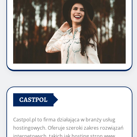
CASTPOL
Castpol.pl to firma działająca w branży usług
hostingowych. Oferuje szeroki zakres rozwiązań
internetowych, takich jak hosting stron www,