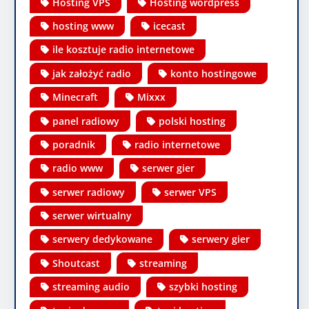
Hosting VPS
Hosting wordpress
hosting www
icecast
ile kosztuje radio internetowe
jak założyć radio
konto hostingowe
Minecraft
Mixxx
panel radiowy
polski hosting
poradnik
radio internetowe
radio www
serwer gier
serwer radiowy
serwer VPS
serwer wirtualny
serwery dedykowane
serwery gier
Shoutcast
streaming
streaming audio
szybki hosting