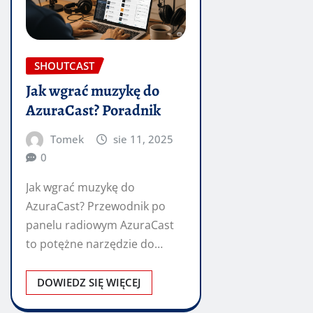
SHOUTCAST
Jak wgrać muzykę do
AzuraCast? Poradnik
Tomek
sie 11, 2025
0
Jak wgrać muzykę do
AzuraCast? Przewodnik po
panelu radiowym AzuraCast
to potężne narzędzie do
zarządzania własną stacją
radiową online. Jedną…
DOWIEDZ SIĘ WIĘCEJ