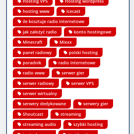
Hosting VPS
Hosting wordpress
hosting www
icecast
ile kosztuje radio internetowe
jak założyć radio
konto hostingowe
Minecraft
Mixxx
panel radiowy
polski hosting
poradnik
radio internetowe
radio www
serwer gier
serwer radiowy
serwer VPS
serwer wirtualny
serwery dedykowane
serwery gier
Shoutcast
streaming
streaming audio
szybki hosting