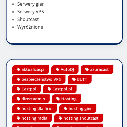
Serwery gier
Serwery VPS
Shoutcast
Wyróżnione
aktualizacja
AutoDJ
azuracast
bezpieczeństwo VPS
BUTT
Castpol
Castpol.pl
directadmin
Hosting
hosting dla firm
hosting gier
hosting radia
hosting shoutcast