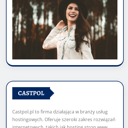
CASTPOL
Castpol.pl to firma działająca w branży usług
hostingowych. Oferuje szeroki zakres rozwiązań
internetowych, takich jak hosting stron www,