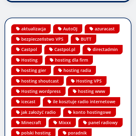
aktualizacja
AutoDJ
azuracast
bezpieczeństwo VPS
BUTT
Castpol
Castpol.pl
directadmin
Hosting
hosting dla firm
hosting gier
hosting radia
hosting shoutcast
Hosting VPS
Hosting wordpress
hosting www
icecast
ile kosztuje radio internetowe
jak założyć radio
konto hostingowe
Minecraft
Mixxx
panel radiowy
polski hosting
poradnik