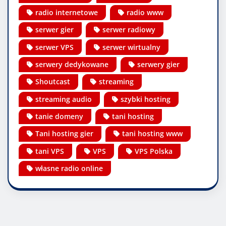
radio internetowe
radio www
serwer gier
serwer radiowy
serwer VPS
serwer wirtualny
serwery dedykowane
serwery gier
Shoutcast
streaming
streaming audio
szybki hosting
tanie domeny
tani hosting
Tani hosting gier
tani hosting www
tani VPS
VPS
VPS Polska
własne radio online