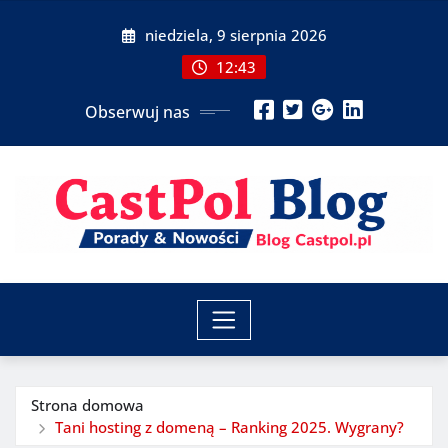
Przeskocz
niedziela, 9 sierpnia 2026
do
treści
12:43
Obserwuj nas
Strona domowa
Tani hosting z domeną – Ranking 2025. Wygrany?