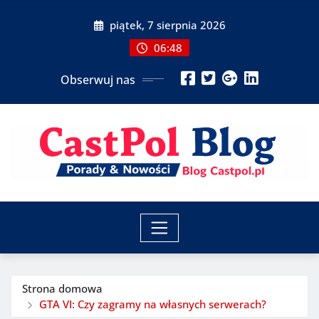
Przeskocz
piątek, 7 sierpnia 2026
do
treści
06:48
Obserwuj nas
Strona domowa
GTA VI: Czy zagramy na własnych serwerach?