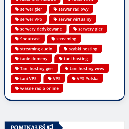
serwer gier
serwer radiowy
serwer VPS
serwer wirtualny
serwery dedykowane
serwery gier
Shoutcast
streaming
streaming audio
szybki hosting
tanie domeny
tani hosting
Tani hosting gier
tani hosting www
tani VPS
VPS
VPS Polska
własne radio online
POMINĄŁEŚ