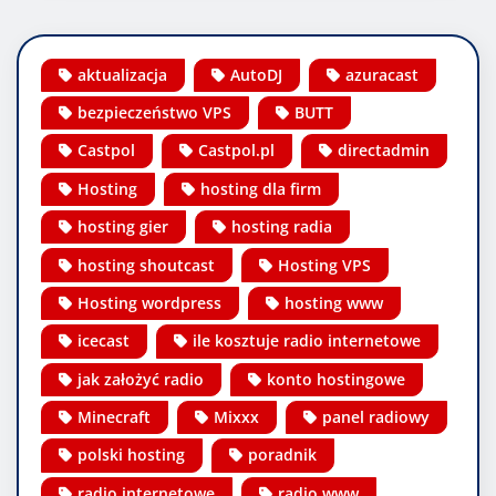
aktualizacja
AutoDJ
azuracast
bezpieczeństwo VPS
BUTT
Castpol
Castpol.pl
directadmin
Hosting
hosting dla firm
hosting gier
hosting radia
hosting shoutcast
Hosting VPS
Hosting wordpress
hosting www
icecast
ile kosztuje radio internetowe
jak założyć radio
konto hostingowe
Minecraft
Mixxx
panel radiowy
polski hosting
poradnik
radio internetowe
radio www