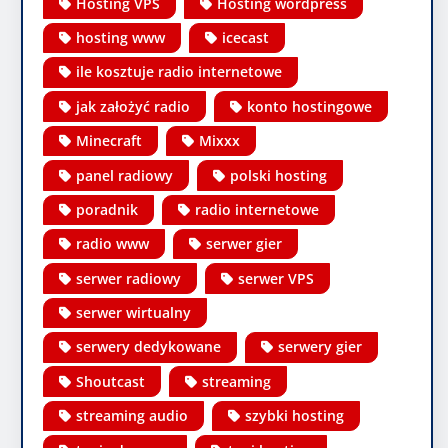
Hosting VPS
Hosting wordpress
hosting www
icecast
ile kosztuje radio internetowe
jak założyć radio
konto hostingowe
Minecraft
Mixxx
panel radiowy
polski hosting
poradnik
radio internetowe
radio www
serwer gier
serwer radiowy
serwer VPS
serwer wirtualny
serwery dedykowane
serwery gier
Shoutcast
streaming
streaming audio
szybki hosting