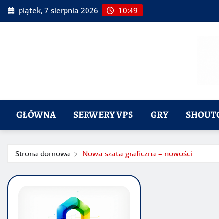
Przeskocz
piątek, 7 sierpnia 2026
10:49
do
treści
GŁÓWNA
SERWERY VPS
GRY
SHOUT
Strona domowa
Nowa szata graficzna – nowości