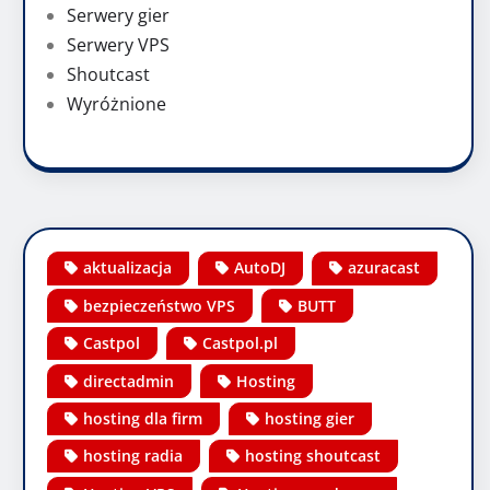
Serwery gier
Serwery VPS
Shoutcast
Wyróżnione
aktualizacja
AutoDJ
azuracast
bezpieczeństwo VPS
BUTT
Castpol
Castpol.pl
directadmin
Hosting
hosting dla firm
hosting gier
hosting radia
hosting shoutcast