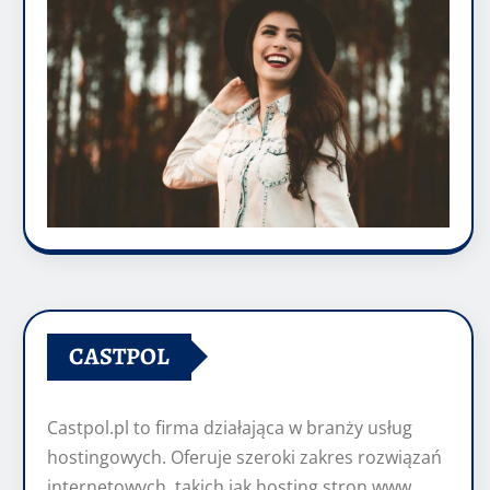
CASTPOL
Castpol.pl to firma działająca w branży usług
hostingowych. Oferuje szeroki zakres rozwiązań
internetowych, takich jak hosting stron www,