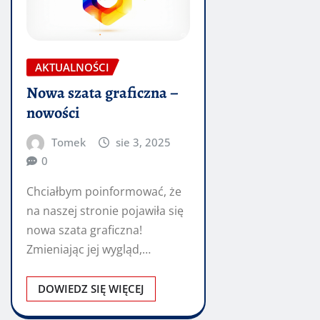
AKTUALNOŚCI
Nowa szata graficzna –
nowości
Tomek
sie 3, 2025
0
Chciałbym poinformować, że
na naszej stronie pojawiła się
nowa szata graficzna!
Zmieniając jej wygląd,
mieliśmy nadzieję, że będzie
ona bardziej…
DOWIEDZ SIĘ WIĘCEJ