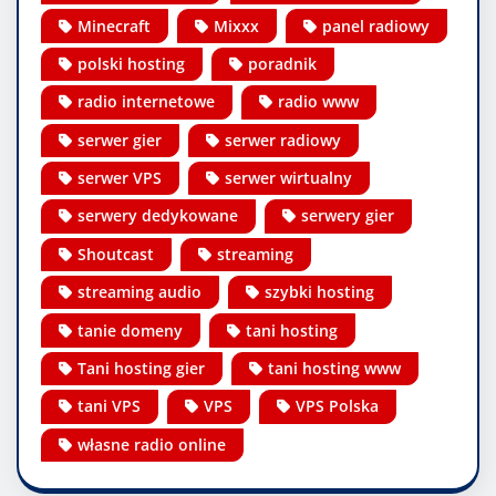
Minecraft
Mixxx
panel radiowy
polski hosting
poradnik
radio internetowe
radio www
serwer gier
serwer radiowy
serwer VPS
serwer wirtualny
serwery dedykowane
serwery gier
Shoutcast
streaming
streaming audio
szybki hosting
tanie domeny
tani hosting
Tani hosting gier
tani hosting www
tani VPS
VPS
VPS Polska
własne radio online