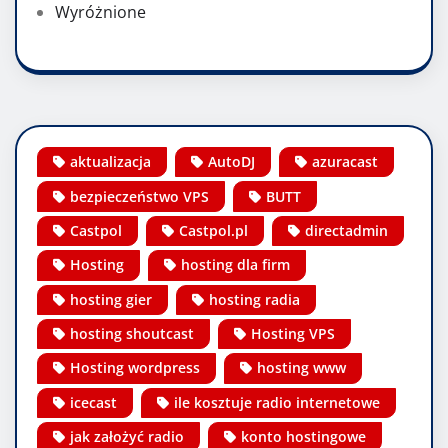
Wyróżnione
aktualizacja
AutoDJ
azuracast
bezpieczeństwo VPS
BUTT
Castpol
Castpol.pl
directadmin
Hosting
hosting dla firm
hosting gier
hosting radia
hosting shoutcast
Hosting VPS
Hosting wordpress
hosting www
icecast
ile kosztuje radio internetowe
jak założyć radio
konto hostingowe