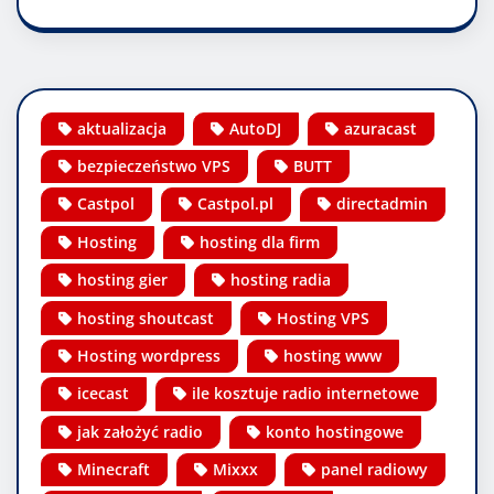
aktualizacja
AutoDJ
azuracast
bezpieczeństwo VPS
BUTT
Castpol
Castpol.pl
directadmin
Hosting
hosting dla firm
hosting gier
hosting radia
hosting shoutcast
Hosting VPS
Hosting wordpress
hosting www
icecast
ile kosztuje radio internetowe
jak założyć radio
konto hostingowe
Minecraft
Mixxx
panel radiowy