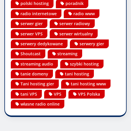
polski hosting
poradnik
radio internetowe
radio www
serwer gier
serwer radiowy
serwer VPS
serwer wirtualny
serwery dedykowane
serwery gier
Shoutcast
streaming
streaming audio
szybki hosting
tanie domeny
tani hosting
Tani hosting gier
tani hosting www
tani VPS
VPS
VPS Polska
własne radio online