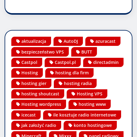
aktualizacja
AutoDJ
azuracast
bezpieczeństwo VPS
BUTT
Castpol
Castpol.pl
directadmin
Hosting
hosting dla firm
hosting gier
hosting radia
hosting shoutcast
Hosting VPS
Hosting wordpress
hosting www
icecast
ile kosztuje radio internetowe
jak założyć radio
konto hostingowe
Minecraft
Mixxx
panel radiowy