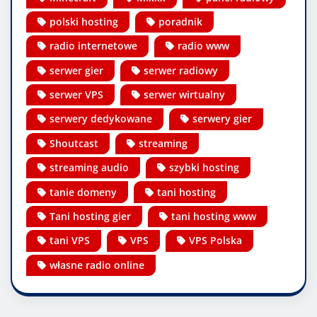
polski hosting
poradnik
radio internetowe
radio www
serwer gier
serwer radiowy
serwer VPS
serwer wirtualny
serwery dedykowane
serwery gier
Shoutcast
streaming
streaming audio
szybki hosting
tanie domeny
tani hosting
Tani hosting gier
tani hosting www
tani VPS
VPS
VPS Polska
własne radio online