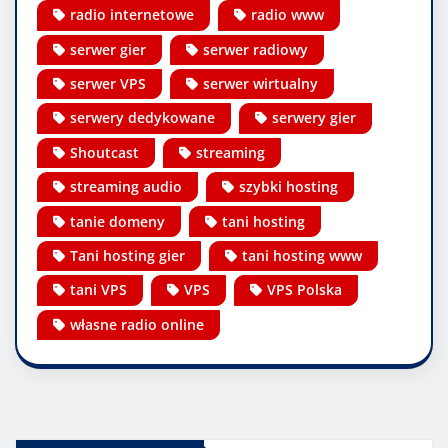
radio internetowe
radio www
serwer gier
serwer radiowy
serwer VPS
serwer wirtualny
serwery dedykowane
serwery gier
Shoutcast
streaming
streaming audio
szybki hosting
tanie domeny
tani hosting
Tani hosting gier
tani hosting www
tani VPS
VPS
VPS Polska
własne radio online