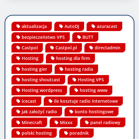
aktualizacja
AutoDJ
azuracast
bezpieczeństwo VPS
BUTT
Castpol
Castpol.pl
directadmin
Hosting
hosting dla firm
hosting gier
hosting radia
hosting shoutcast
Hosting VPS
Hosting wordpress
hosting www
icecast
ile kosztuje radio internetowe
jak założyć radio
konto hostingowe
Minecraft
Mixxx
panel radiowy
polski hosting
poradnik