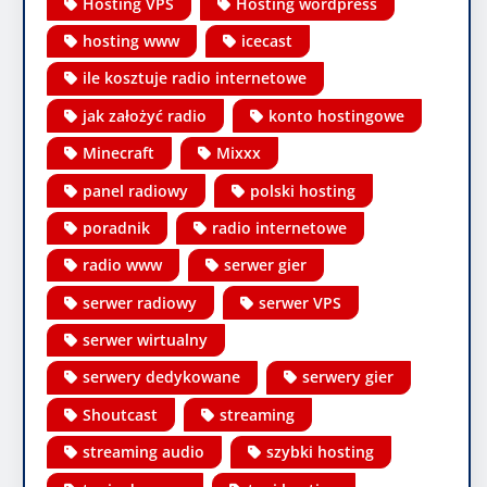
Hosting VPS
Hosting wordpress
hosting www
icecast
ile kosztuje radio internetowe
jak założyć radio
konto hostingowe
Minecraft
Mixxx
panel radiowy
polski hosting
poradnik
radio internetowe
radio www
serwer gier
serwer radiowy
serwer VPS
serwer wirtualny
serwery dedykowane
serwery gier
Shoutcast
streaming
streaming audio
szybki hosting