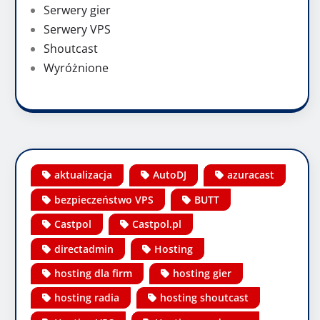
Serwery gier
Serwery VPS
Shoutcast
Wyróżnione
aktualizacja
AutoDJ
azuracast
bezpieczeństwo VPS
BUTT
Castpol
Castpol.pl
directadmin
Hosting
hosting dla firm
hosting gier
hosting radia
hosting shoutcast