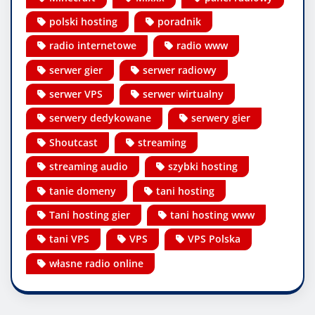
polski hosting
poradnik
radio internetowe
radio www
serwer gier
serwer radiowy
serwer VPS
serwer wirtualny
serwery dedykowane
serwery gier
Shoutcast
streaming
streaming audio
szybki hosting
tanie domeny
tani hosting
Tani hosting gier
tani hosting www
tani VPS
VPS
VPS Polska
własne radio online