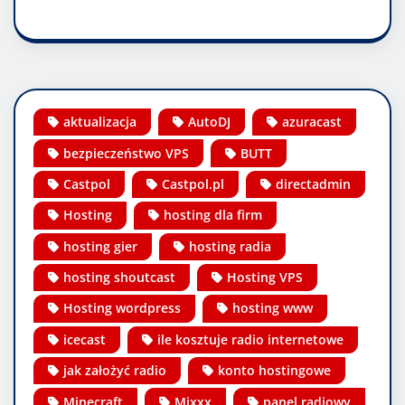
aktualizacja
AutoDJ
azuracast
bezpieczeństwo VPS
BUTT
Castpol
Castpol.pl
directadmin
Hosting
hosting dla firm
hosting gier
hosting radia
hosting shoutcast
Hosting VPS
Hosting wordpress
hosting www
icecast
ile kosztuje radio internetowe
jak założyć radio
konto hostingowe
Minecraft
Mixxx
panel radiowy