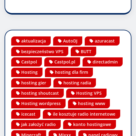
aktualizacja
AutoDJ
azuracast
bezpieczeństwo VPS
BUTT
Castpol
Castpol.pl
directadmin
Hosting
hosting dla firm
hosting gier
hosting radia
hosting shoutcast
Hosting VPS
Hosting wordpress
hosting www
icecast
ile kosztuje radio internetowe
jak założyć radio
konto hostingowe
Minecraft
Mixxx
panel radiowy