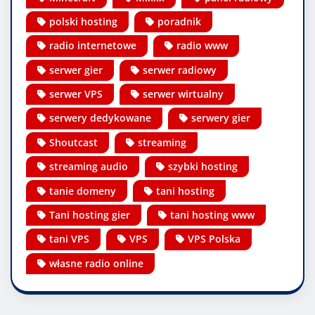
polski hosting
poradnik
radio internetowe
radio www
serwer gier
serwer radiowy
serwer VPS
serwer wirtualny
serwery dedykowane
serwery gier
Shoutcast
streaming
streaming audio
szybki hosting
tanie domeny
tani hosting
Tani hosting gier
tani hosting www
tani VPS
VPS
VPS Polska
własne radio online